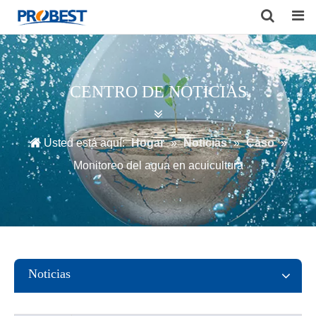
Search
CENTRO DE NOTICIAS
Usted está aquí:
Hogar
»
Noticias
»
Caso
»
Monitoreo del agua en acuicultura
Noticias