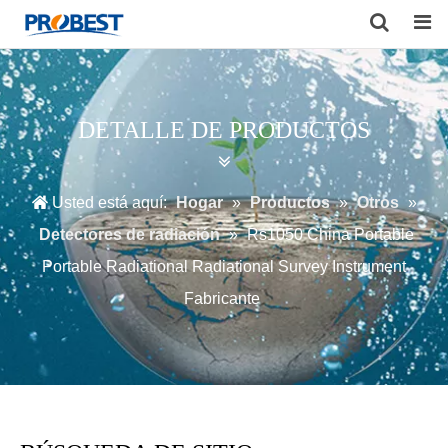
Search
DETALLE DE PRODUCTOS
Usted está aquí:
Hogar
»
Productos
»
Otros
»
Detectores de radiación
»
Rs1050 China Portable
Portable Radiational Radiational Survey Instrument
Fabricante