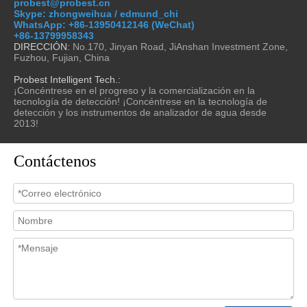
probest@probest.cn
Skype: zhongweihua / edmund_chi
WhatsApp:
+86-13950412146 (WeChat)
+86-13799958343
DIRECCIÓN:
No.170, Jinyan Road, JiAnshan Investment Zone,
Fuzhou, Fujian, China
Probest Intelligent Tech.:
¡Concéntrese en el progreso y la comercialización en la
tecnología de detección! ¡Concéntrese en la tecnología de
detección y los instrumentos de analizador de agua desde
2013!
Contáctenos