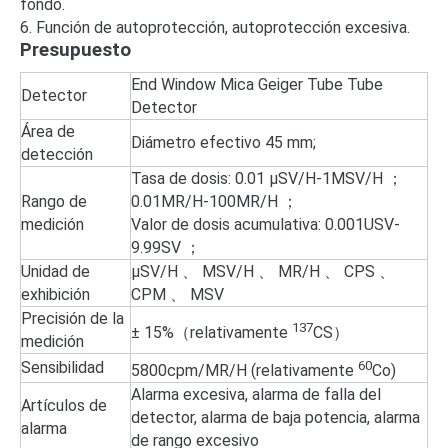
fondo.
6. Función de autoprotección, autoprotección excesiva.
Presupuesto
End Window Mica Geiger Tube Tube
Detector
Detector
Área de
Diámetro efectivo 45 mm;
detección
Tasa de dosis: 0.01 μSV/H-1MSV/H ；
Rango de
0.01MR/H-100MR/H ；
medición
Valor de dosis acumulativa: 0.001USV-
9.99SV ；
Unidad de
μSV/H 、 MSV/H 、 MR/H 、 CPS 、
exhibición
CPM 、 MSV
Precisión de la
137
± 15%（relativamente
CS）
medición
Sensibilidad
60
5800cpm/MR/H (relativamente
Co)
Alarma excesiva, alarma de falla del
Artículos de
detector, alarma de baja potencia, alarma
alarma
de rango excesivo