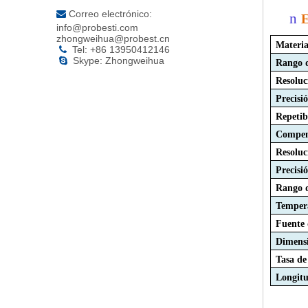
Correo electrónico:

n
E
info@probesti.com
zhongweihua@probest.cn
Materia
Tel: +86 13950412146

Skype: Zhongweihua

Rango 
Resoluc
Precisi
Repetib
Compen
Resoluc
Precisi
Rango d
Tempera
Fuente 
Dimens
Tasa de
Longitu