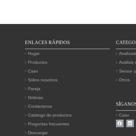
ENLACES RÁPIDOS
CATEGO
Hogar
Analizad
Productos
Análisis 
Caso
Sensor y
Sobre nosotros
Otros
Pareja
Noticias
SÍGANO
Contáctenos
Catálogo de productos
Caso
Preguntas frecuentes
Descargar