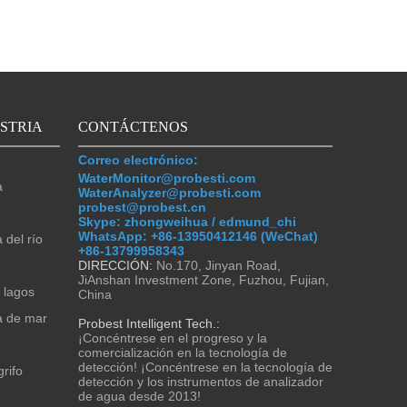
STRIA
CONTÁCTENOS
Correo electrónico:
WaterMonitor@probesti.com
a
WaterAnalyzer@probesti.com
probest@probest.cn
Skype: zhongweihua / edmund_chi
WhatsApp:
+86-13950412146 (WeChat)
 del río
+86-13799958343
DIRECCIÓN:
No.170, Jinyan Road,
JiAnshan Investment Zone, Fuzhou, Fujian,
 lagos
China
a de mar
Probest Intelligent Tech.:
¡Concéntrese en el progreso y la
comercialización en la tecnología de
detección! ¡Concéntrese en la tecnología de
rifo
detección y los instrumentos de analizador
de agua desde 2013!