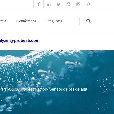
reja
Contáctenos
Preguntas
lyzer@probesti.com
frecuentes
Search
PPH-500A Probest Factory Sensor de pH de alta